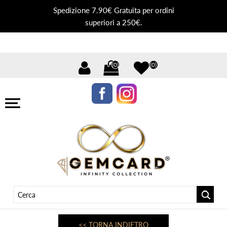
Spedizione 7.90€ Gratuita per ordini
superiori a 250€.
(0)
(0)
<< TORNA INDIETRO