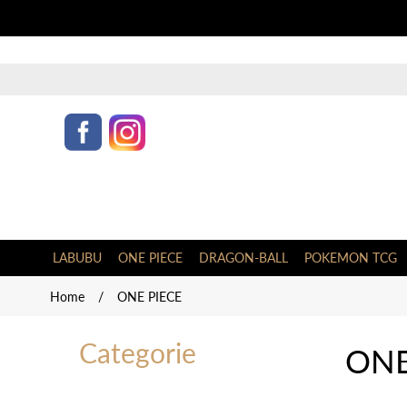
LABUBU
ONE PIECE
DRAGON-BALL
POKEMON TCG
Home
/
ONE PIECE
Categorie
ONE