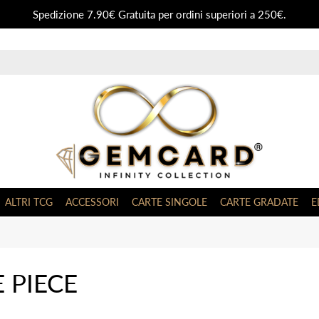
Spedizione 7.90€ Gratuita per ordini superiori a 250€.
ALTRI TCG
ACCESSORI
CARTE SINGOLE
CARTE GRADATE
E
 PIECE