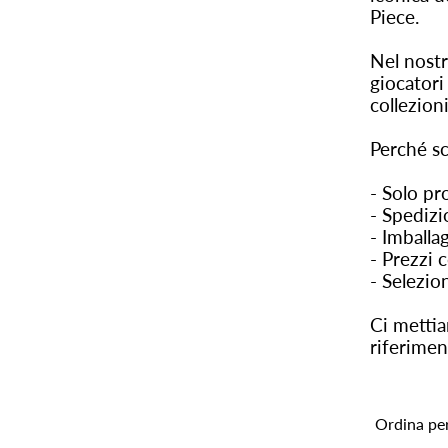
Piece.
Nel nostr
giocatori
collezioni 
Perché sc
- Solo pr
- Spedizi
- Imballag
- Prezzi 
- Selezio
Ci mettia
riferimen
Ordina pe