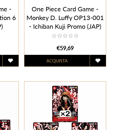
me -
One Piece Card Game -
tion 6
Monkey D. Luffy OP13-001
P)
- Ichiban Kuji Promo (JAP)
€59,69