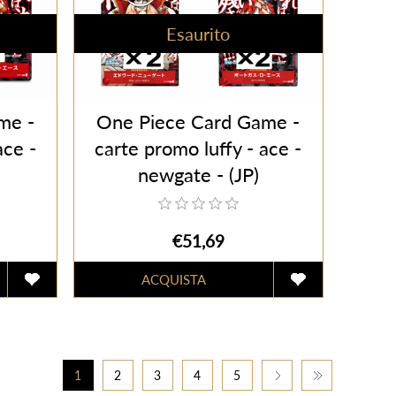
Esaurito
me -
One Piece Card Game -
ace -
carte promo luffy - ace -
newgate - (JP)
€51,69
1
2
3
4
5