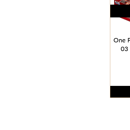
One P
03 