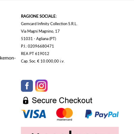
RAGIONE SOCIALE:
Gemcard Infinity Collection S.R.L.
Via Magni Magnino, 17
51031 - Agliana (PT)
P.I.: 02096680471
REA PT 619012
Pokemon-
Cap. Soc. € 10.000,00 i.v.