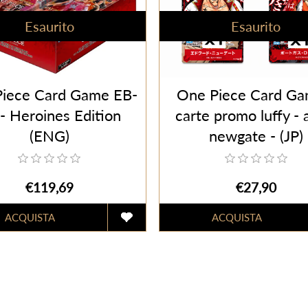
Esaurito
Esaurito
iece Card Game EB-
One Piece Card Ga
- Heroines Edition
carte promo luffy - 
(ENG)
newgate - (JP)
€119,69
€27,90