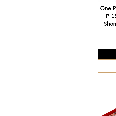
One P
P-1
Shon