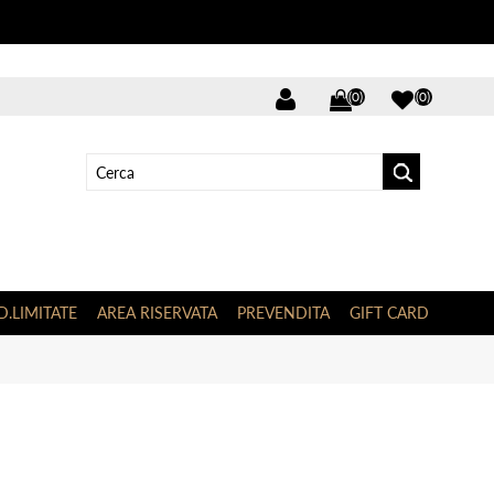
(0)
(0)
D.LIMITATE
AREA RISERVATA
PREVENDITA
GIFT CARD