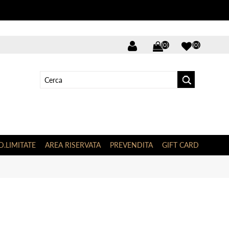
(0)
(0)
D.LIMITATE
AREA RISERVATA
PREVENDITA
GIFT CARD