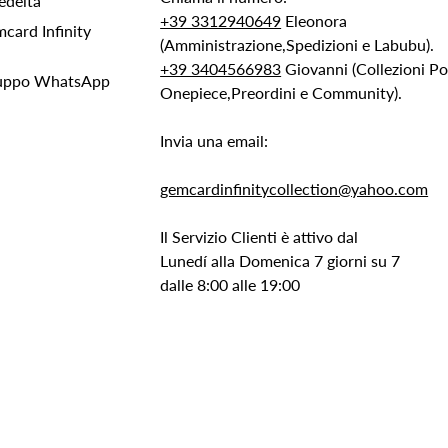
edeltà
+39 3312940649
Eleonora
ard Infinity
(Amministrazione,Spedizioni e Labubu).
+39 3404566983
Giovanni (Collezioni 
Gruppo WhatsApp
Onepiece,Preordini e Community).
Invia una email:
gemcardinfinitycollection@yahoo.com
Il Servizio Clienti è attivo dal
Lunedí alla Domenica 7 giorni su 7
dalle 8:00 alle 19:00