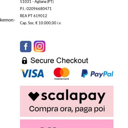
51031 - Agliana (PT)
P.I.: 02096680471
REA PT 619012
Pokemon-
Cap. Soc. € 10.000,00 i.v.