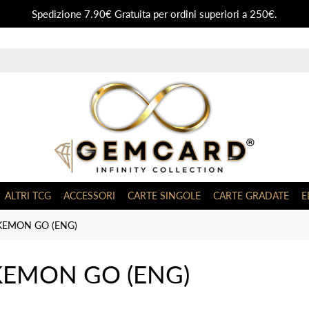
Spedizione 7.90€ Gratuita per ordini superiori a 250€.
ALTRI TCG
ACCESSORI
CARTE SINGOLE
CARTE GRADATE
E
KEMON GO (ENG)
EMON GO (ENG)