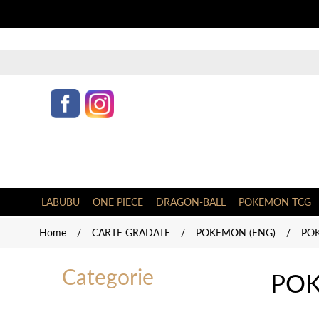
LABUBU
ONE PIECE
DRAGON-BALL
POKEMON TCG
Home
/
CARTE GRADATE
/
POKEMON (ENG)
/
PO
Categorie
POK