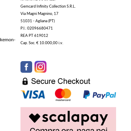
Gemcard Infinity Collection S.R.L.
Via Magni Magnino, 17
51031 - Agliana (PT)
P.I.: 02096680471
REA PT 619012
Pokemon-
Cap. Soc. € 10.000,00 i.v.