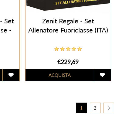
- Set
Zenit Regale - Set
se -
Allenatore Fuoriclasse (ITA)
€229,69
1
2