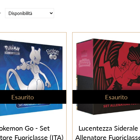
r
Esaurito
Esaurito
okemon Go - Set
Lucentezza Siderale 
tore Fuoriclasse (ITA)
Allenatore Fuoriclasse