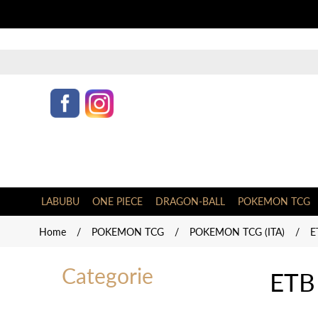
LABUBU
ONE PIECE
DRAGON-BALL
POKEMON TCG
Home
/
POKEMON TCG
/
POKEMON TCG (ITA)
/
E
Categorie
ETB