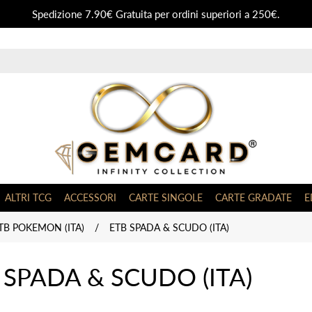
Spedizione 7.90€ Gratuita per ordini superiori a 250€.
ALTRI TCG
ACCESSORI
CARTE SINGOLE
CARTE GRADATE
E
TB POKEMON (ITA)
/
ETB SPADA & SCUDO (ITA)
 SPADA & SCUDO (ITA)