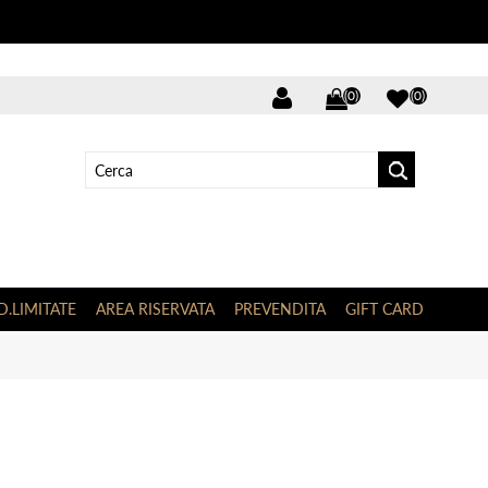
(0)
(0)
D.LIMITATE
AREA RISERVATA
PREVENDITA
GIFT CARD