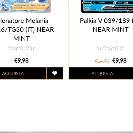
llenatore Melania
Palkia V 039/189 (
6/TG30 (IT) NEAR
NEAR MINT
MINT
€9,98
€9,98
€14,90