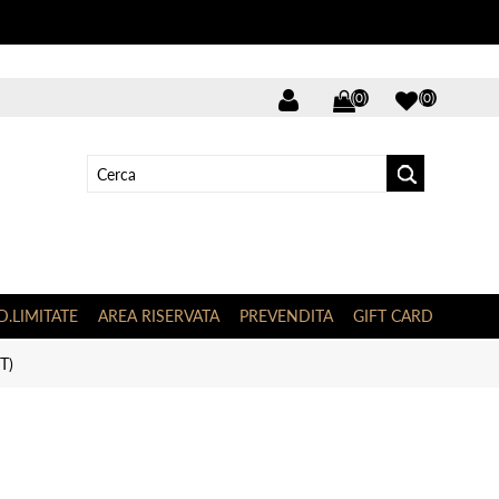
(0)
(0)
D.LIMITATE
AREA RISERVATA
PREVENDITA
GIFT CARD
T)