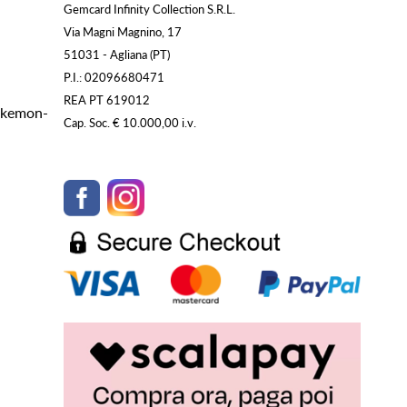
Gemcard Infinity Collection S.R.L.
Via Magni Magnino, 17
51031 - Agliana (PT)
P.I.: 02096680471
REA PT 619012
Pokemon-
Cap. Soc. € 10.000,00 i.v.