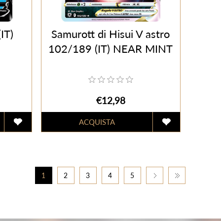
IT)
Samurott di Hisui V astro
102/189 (IT) NEAR MINT
€12,98
1
2
3
4
5