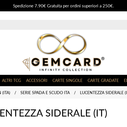
Spedizione 7.90€ Gratuita per ordini superiori a 250€.
ALTRI TCG
ACCESSORI
CARTE SINGOLE
CARTE GRADATE
E
(ITA)
/
SERIE SPADA E SCUDO ITA
/
LUCENTEZZA SIDERALE (I
ENTEZZA SIDERALE (IT)