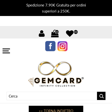
Spedizione 7.90€ Gratuita per ordini
superiori a 250€.
(0)
(0)
<< TORNA INDIETRO