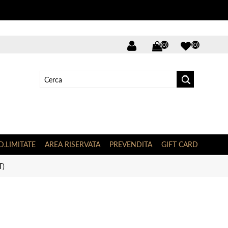
(0)
(0)
D.LIMITATE
AREA RISERVATA
PREVENDITA
GIFT CARD
T)