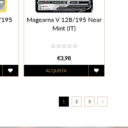
0/195
Magearna V 128/195 Near
Mint (IT)
€3,98
1
2
3