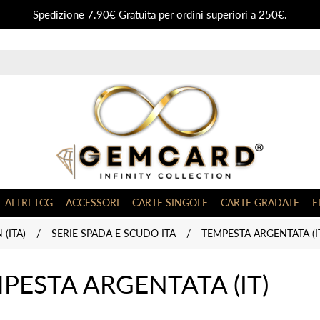
Spedizione 7.90€ Gratuita per ordini superiori a 250€.
ALTRI TCG
ACCESSORI
CARTE SINGOLE
CARTE GRADATE
E
(ITA)
/
SERIE SPADA E SCUDO ITA
/
TEMPESTA ARGENTATA (I
PESTA ARGENTATA (IT)