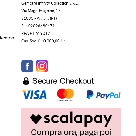
Gemcard Infinity Collection S.R.L.
Via Magni Magnino, 17
51031 - Agliana (PT)
P.I.: 02096680471
REA PT 619012
Pokemon-
Cap. Soc. € 10.000,00 i.v.