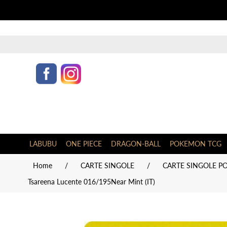
LABUBU
ONE PIECE
DRAGON-BALL
POKEMON TCG
Home
/
CARTE SINGOLE
/
CARTE SINGOLE PO
Tsareena Lucente 016/195Near Mint (IT)