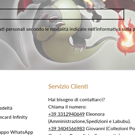
ati personali secondo le modalità indicate nell'informativa sulla 
Servizio Clienti
Hai bisogno di contattarci?
Chiama il numero:
edeltà
+39 3312940649
Eleonora
ard Infinity
(Amministrazione,Spedizioni e Labubu).
+39 3404566983
Giovanni (Collezioni 
Gruppo WhatsApp