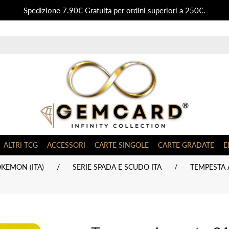
Spedizione 7.90€ Gratuita per ordini superiori a 250€.
ALTRI TCG
ACCESSORI
CARTE SINGOLE
CARTE GRADATE
E
KEMON (ITA)
/
SERIE SPADA E SCUDO ITA
/
TEMPESTA A