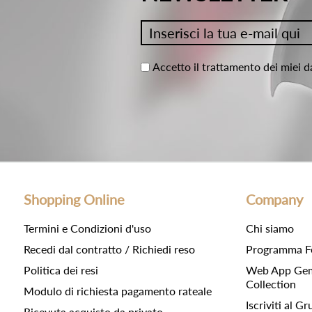
Accetto il trattamento dei miei d
Shopping Online
Company
Termini e Condizioni d'uso
Chi siamo
Recedi dal contratto / Richiedi reso
Programma F
Politica dei resi
Web App Gemc
Collection
Modulo di richiesta pagamento rateale
Iscriviti al 
Ricevuta acquisto da privato