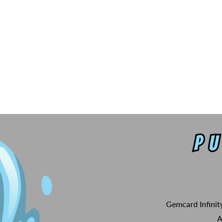
Gemcard Infinit
A