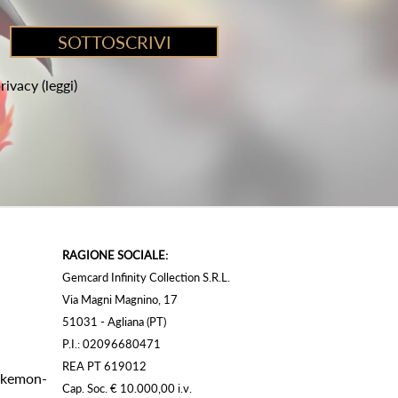
privacy
(leggi)
RAGIONE SOCIALE:
Gemcard Infinity Collection S.R.L.
Via Magni Magnino, 17
51031 - Agliana (PT)
P.I.: 02096680471
REA PT 619012
Pokemon-
Cap. Soc. € 10.000,00 i.v.