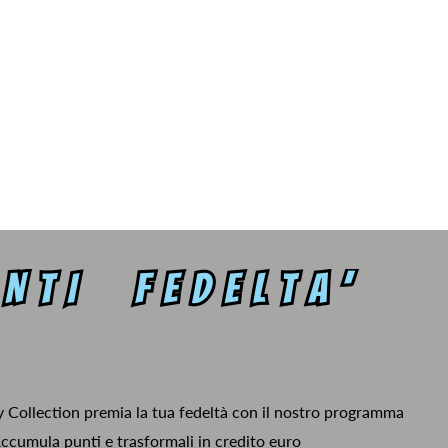
y Collection premia la tua fedeltà con il nostro programma
ccumula punti e trasformali in credito euro