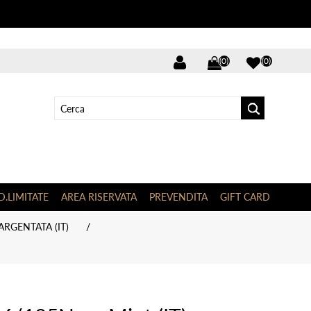
(0)
(0)
D.LIMITATE
AREA RISERVATA
PREVENDITA
GIFT CARD
RGENTATA (IT)
/