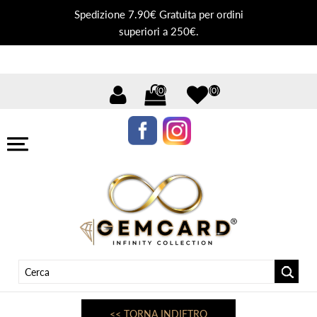
Spedizione 7.90€ Gratuita per ordini
superiori a 250€.
(0)
(0)
<< TORNA INDIETRO