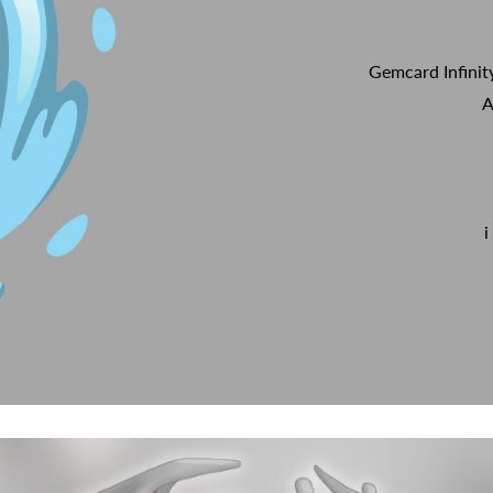
Gemcard Infinit
A
i