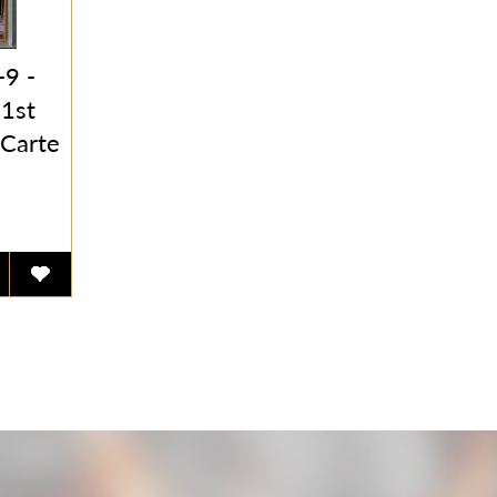
-9 -
1st
 Carte