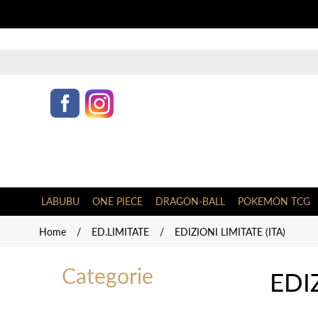
LABUBU
ONE PIECE
DRAGON-BALL
POKEMON TCG
Home
/
ED.LIMITATE
/
EDIZIONI LIMITATE (ITA)
Categorie
EDI