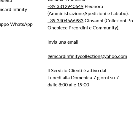
edeltà
+39 3312940649
Eleonora
ard Infinity
(Amministrazione,Spedizioni e Labubu).
+39 3404566983
Giovanni (Collezioni 
Gruppo WhatsApp
Onepiece,Preordini e Community).
Invia una email:
gemcardinfinitycollection@yahoo.com
Il Servizio Clienti è attivo dal
Lunedí alla Domenica 7 giorni su 7
dalle 8:00 alle 19:00