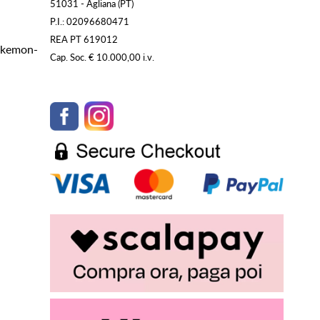
51031 - Agliana (PT)
P.I.: 02096680471
REA PT 619012
Pokemon-
Cap. Soc. € 10.000,00 i.v.