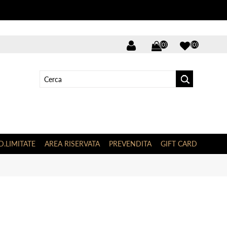
(0)
(0)
D.LIMITATE
AREA RISERVATA
PREVENDITA
GIFT CARD