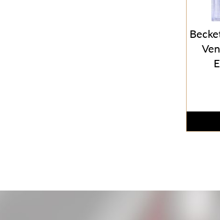
Becke
Ven
E