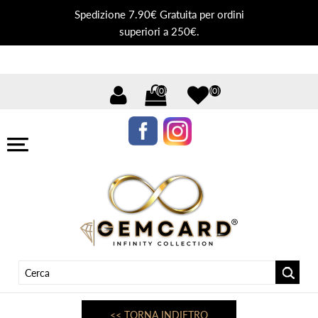
Spedizione 7.90€ Gratuita per ordini
superiori a 250€.
(0)
(0)
<< TORNA INDIETRO