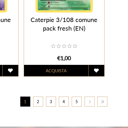
mune
Caterpie 3/108 comune
pack fresh (EN)
€1,00
1
2
3
4
5