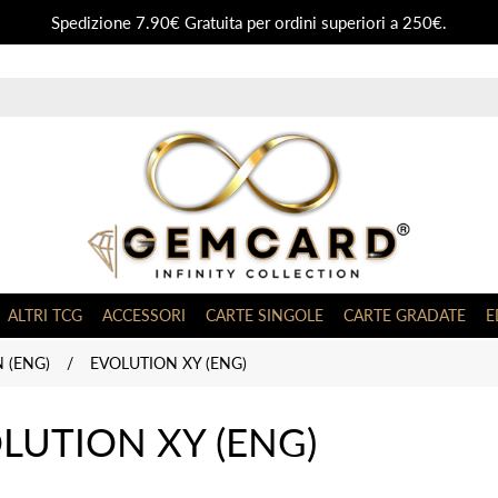
Spedizione 7.90€ Gratuita per ordini superiori a 250€.
ALTRI TCG
ACCESSORI
CARTE SINGOLE
CARTE GRADATE
E
 (ENG)
/
EVOLUTION XY (ENG)
LUTION XY (ENG)