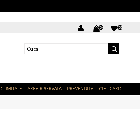
(0)
(0)
D.LIMITATE
AREA RISERVATA
PREVENDITA
GIFT CARD