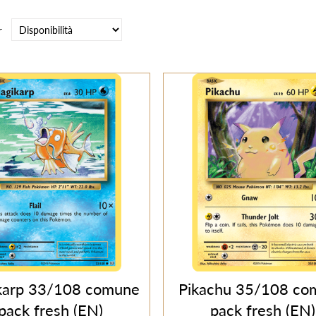
r
karp 33/108 comune
Pikachu 35/108 co
pack fresh (EN)
pack fresh (EN)