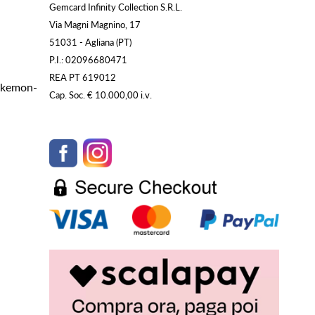
Gemcard Infinity Collection S.R.L.
Via Magni Magnino, 17
51031 - Agliana (PT)
P.I.: 02096680471
REA PT 619012
Pokemon-
Cap. Soc. € 10.000,00 i.v.