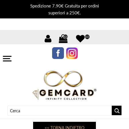
Spedizione 7.90€ Gratuita per ordini
superiori a 250€.
(0)
(0)
<< TORNA INDIETRO