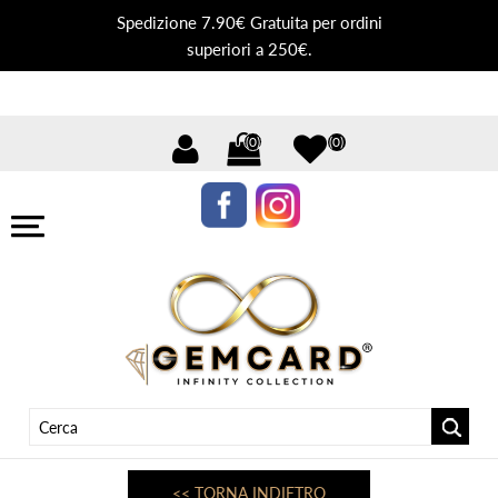
Spedizione 7.90€ Gratuita per ordini
superiori a 250€.
(0)
(0)
<< TORNA INDIETRO