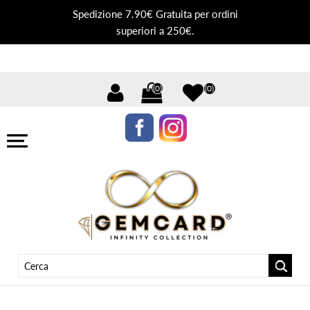
Spedizione 7.90€ Gratuita per ordini
superiori a 250€.
(0)
(0)