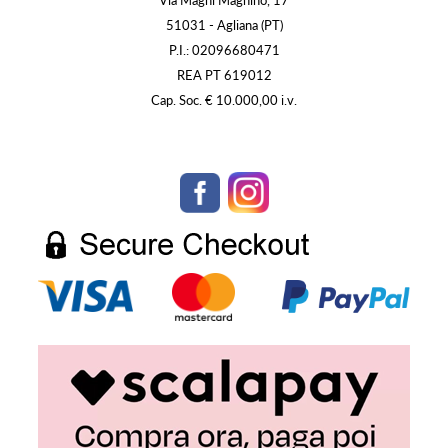
Via Magni Magnino, 17
51031 - Agliana (PT)
P.I.: 02096680471
REA PT 619012
Cap. Soc. € 10.000,00 i.v.