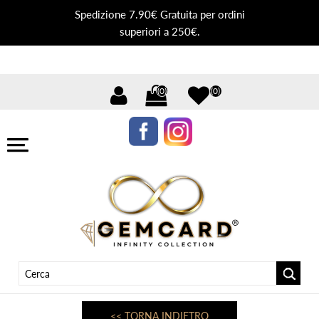
Spedizione 7.90€ Gratuita per ordini
superiori a 250€.
(0)
(0)
<< TORNA INDIETRO