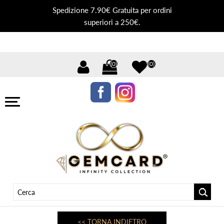
Spedizione 7.90€ Gratuita per ordini
superiori a 250€.
(0)
(0)
<< TORNA INDIETRO