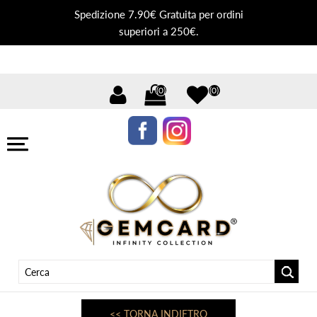
Spedizione 7.90€ Gratuita per ordini
superiori a 250€.
(0)
(0)
<< TORNA INDIETRO