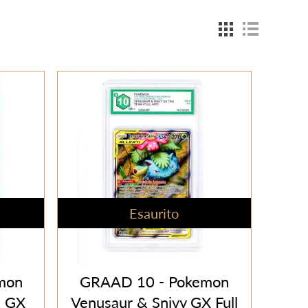
Esaurito
mon
GRAAD 10 - Pokemon
n GX
Venusaur & Snivy GX Full