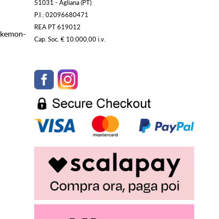
51031 - Agliana (PT)
P.I.: 02096680471
REA PT 619012
Pokemon-
Cap. Soc. € 10.000,00 i.v.