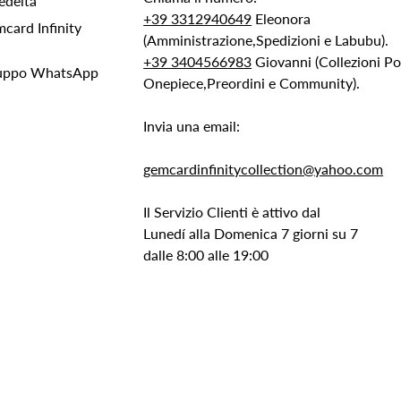
edeltà
+39 3312940649
Eleonora
ard Infinity
(Amministrazione,Spedizioni e Labubu).
+39 3404566983
Giovanni (Collezioni 
Gruppo WhatsApp
Onepiece,Preordini e Community).
Invia una email:
gemcardinfinitycollection@yahoo.com
Il Servizio Clienti è attivo dal
Lunedí alla Domenica 7 giorni su 7
dalle 8:00 alle 19:00