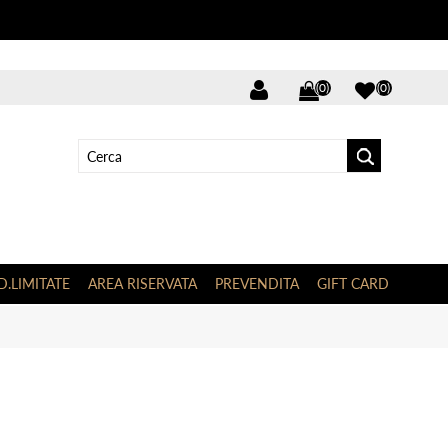
(0)
(0)
D.LIMITATE
AREA RISERVATA
PREVENDITA
GIFT CARD