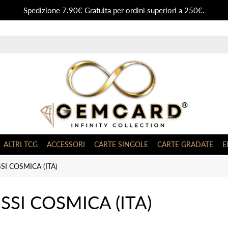
Spedizione 7.90€ Gratuita per ordini superiori a 250€.
ALTRI TCG
ACCESSORI
CARTE SINGOLE
CARTE GRADATE
E
SSI COSMICA (ITA)
ISSI COSMICA (ITA)