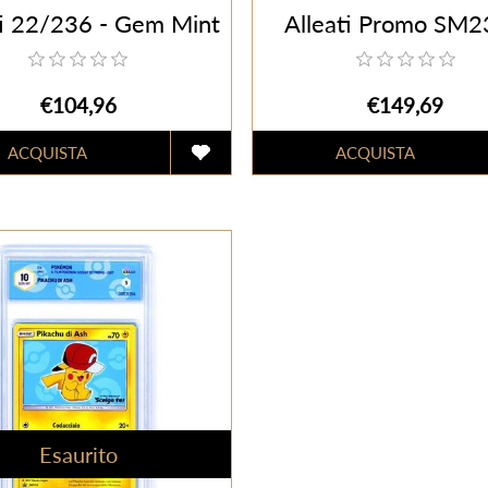
ti 22/236 - Gem Mint
Alleati Promo SM2
(ITA)
Gem Mint (ITA)
€104,96
€149,69
Esaurito