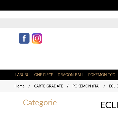
LABUBU
ONE PIECE
DRAGON-BALL
POKEMON TCG
Home
/
CARTE GRADATE
/
POKEMON (ITA)
/
ECLI
Categorie
ECL