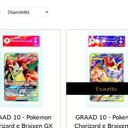
r
Esaurito
AD 10 - Pokemon
GRAAD 10 - Poke
rizard e Braixen GX
Charizard e Braixe