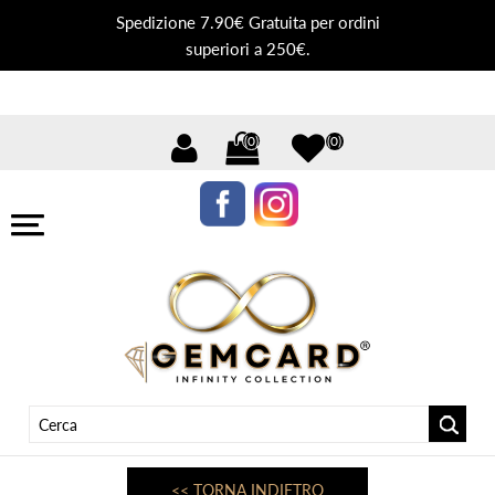
Spedizione 7.90€ Gratuita per ordini
superiori a 250€.
(0)
(0)
<< TORNA INDIETRO