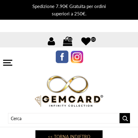
Spedizione 7.90€ Gratuita per ordini
superiori a 250€.
(0)
(0)
<< TORNA INDIETRO