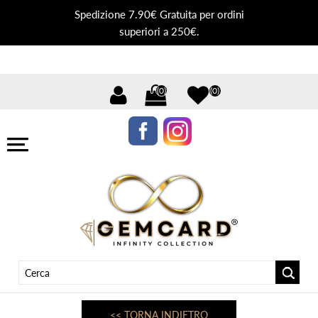
Spedizione 7.90€ Gratuita per ordini
superiori a 250€.
(0)
(0)
<< TORNA INDIETRO