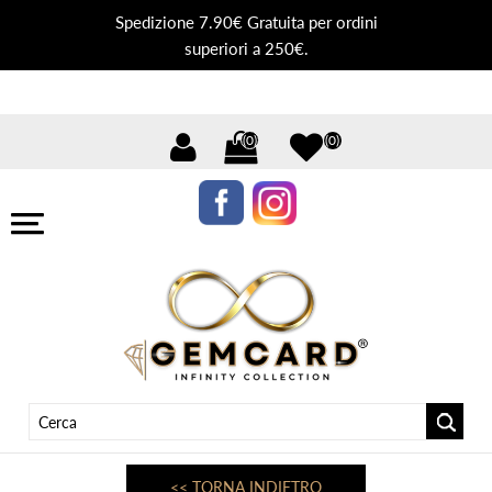
Spedizione 7.90€ Gratuita per ordini
superiori a 250€.
(0)
(0)
<< TORNA INDIETRO