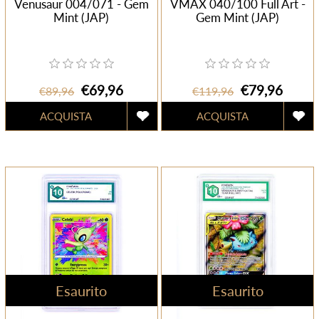
Venusaur 004/071 - Gem
VMAX 040/100 Full Art -
Mint (JAP)
Gem Mint (JAP)
€69,96
€79,96
€89,96
€119,96
Esaurito
Esaurito