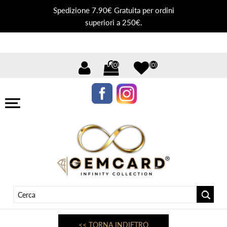
Spedizione 7.90€ Gratuita per ordini
superiori a 250€.
(0)
(0)
<< TORNA INDIETRO