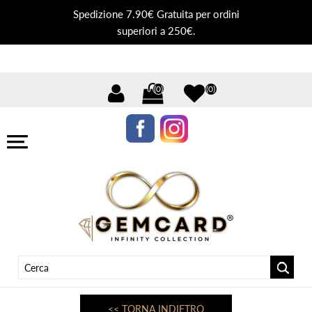
Spedizione 7.90€ Gratuita per ordini
superiori a 250€.
(0)
(0)
<< TORNA INDIETRO