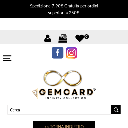
Spedizione 7.90€ Gratuita per ordini
superiori a 250€.
(0)
(0)
<< TORNA INDIETRO