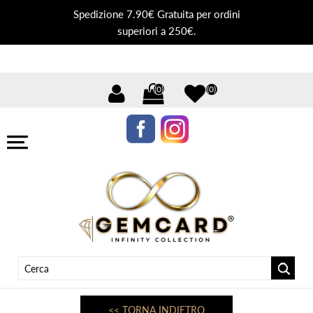
Spedizione 7.90€ Gratuita per ordini
superiori a 250€.
(0)
(0)
<< TORNA INDIETRO