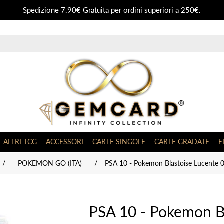
Spedizione 7.90€ Gratuita per ordini superiori a 250€.
ALTRI TCG
ACCESSORI
CARTE SINGOLE
CARTE GRADATE
E
/
POKEMON GO (ITA)
/
PSA 10 - Pokemon Blastoise Lucente 
PSA 10 - Pokemon B