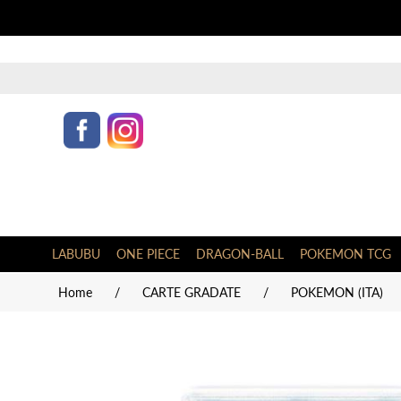
LABUBU
ONE PIECE
DRAGON-BALL
POKEMON TCG
Home
/
CARTE GRADATE
/
POKEMON (ITA)