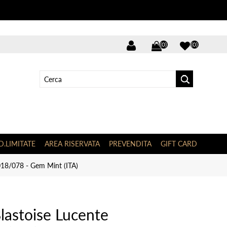
(0)
(0)
D.LIMITATE
AREA RISERVATA
PREVENDITA
GIFT CARD
018/078 - Gem Mint (ITA)
lastoise Lucente