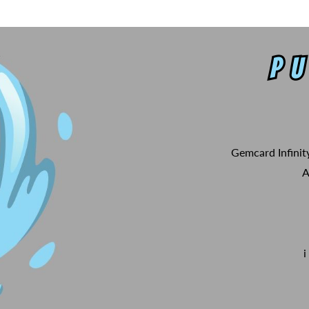
Gemcard Infinit
A
i