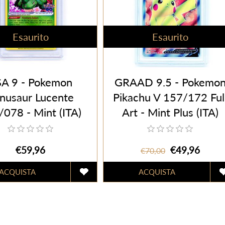
Esaurito
Esaurito
A 9 - Pokemon
GRAAD 9.5 - Pokemo
nusaur Lucente
Pikachu V 157/172 Ful
078 - Mint (ITA)
Art - Mint Plus (ITA)
€59,96
€49,96
€70,00