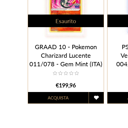
Esaurito
GRAAD 10 - Pokemon
PS
Charizard Lucente
Ve
011/078 - Gem Mint (ITA)
004/
€199,96