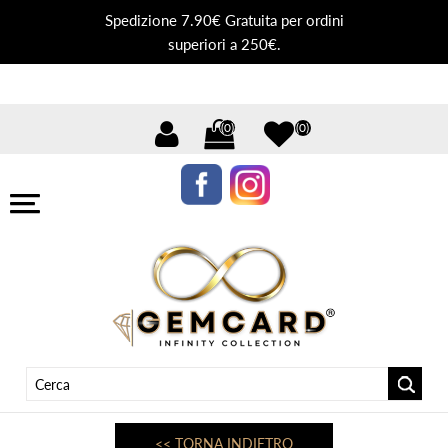
Spedizione 7.90€ Gratuita per ordini
superiori a 250€.
(0)
(0)
<< TORNA INDIETRO