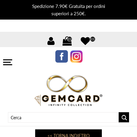
Spedizione 7.90€ Gratuita per ordini
superiori a 250€.
(0)
(0)
<< TORNA INDIETRO