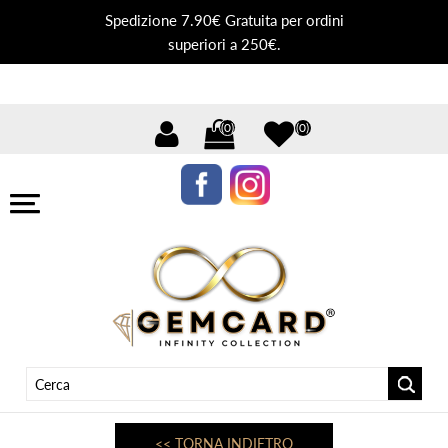
Spedizione 7.90€ Gratuita per ordini
superiori a 250€.
(0)
(0)
<< TORNA INDIETRO