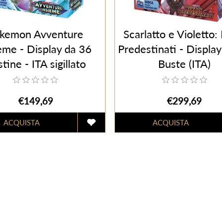
kemon Avventure
Scarlatto e Violetto: 
eme - Display da 36
Predestinati - Displa
tine - ITA sigillato
Buste (ITA)
€149,69
€299,69