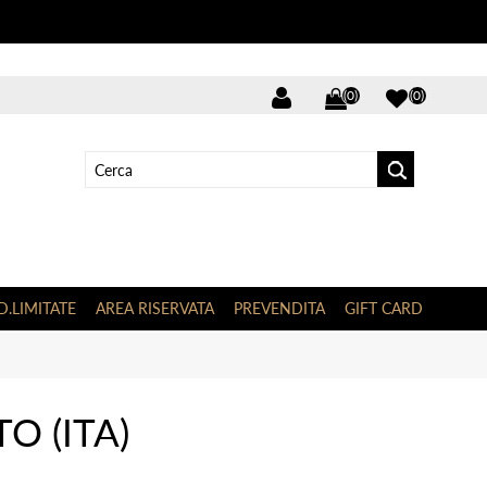
(0)
(0)
D.LIMITATE
AREA RISERVATA
PREVENDITA
GIFT CARD
O (ITA)