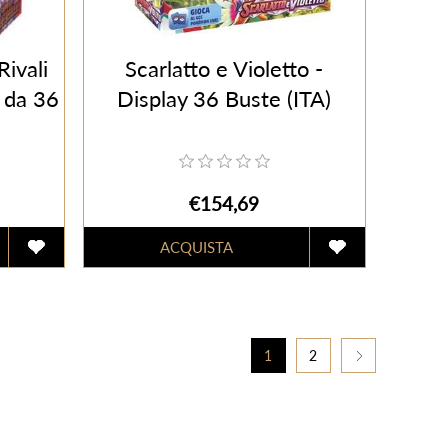
Rivali
Scarlatto e Violetto -
y da 36
Display 36 Buste (ITA)
€154,69
1
2