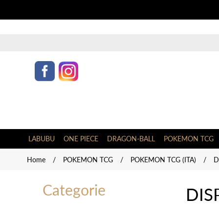
LABUBU
ONE PIECE
DRAGON-BALL
POKEMON TCG
Home
/
POKEMON TCG
/
POKEMON TCG (ITA)
/
D
Categorie
DIS