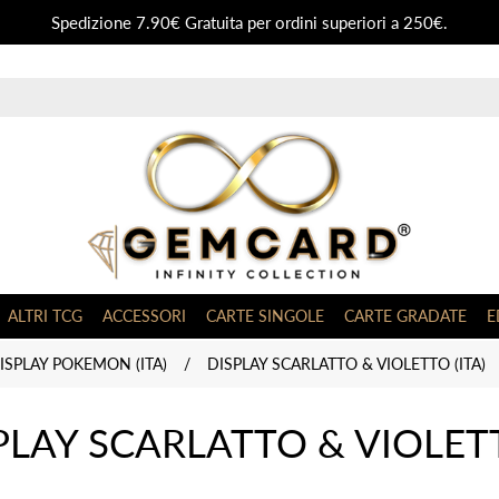
Spedizione 7.90€ Gratuita per ordini superiori a 250€.
ALTRI TCG
ACCESSORI
CARTE SINGOLE
CARTE GRADATE
E
ISPLAY POKEMON (ITA)
/
DISPLAY SCARLATTO & VIOLETTO (ITA)
PLAY SCARLATTO & VIOLETT