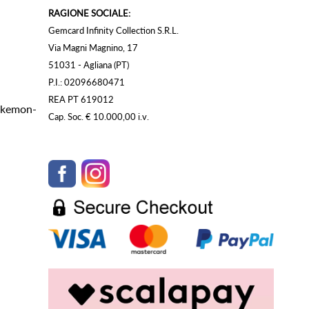
RAGIONE SOCIALE:
Gemcard Infinity Collection S.R.L.
Via Magni Magnino, 17
51031 - Agliana (PT)
P.I.: 02096680471
REA PT 619012
Pokemon-
Cap. Soc. € 10.000,00 i.v.