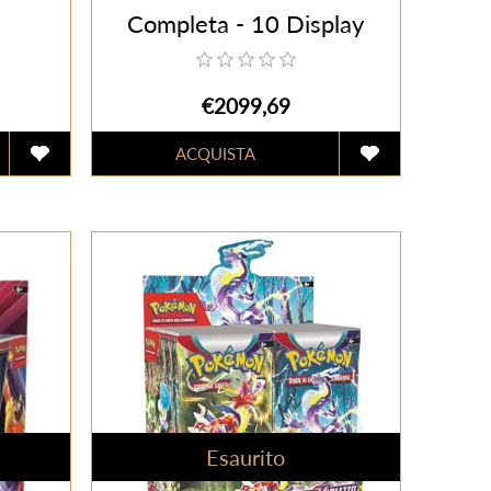
Completa - 10 Display
Sealed (ITA) con Case
Magnetico
€2099,69
Esaurito