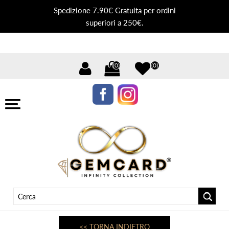
Spedizione 7.90€ Gratuita per ordini
superiori a 250€.
(0)
(0)
<< TORNA INDIETRO