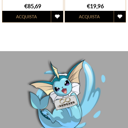
€85,69
€19,96