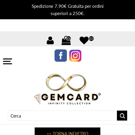
Spedizione 7.90€ Gratuita per ordini
superiori a 250€.
(0)
(0)
<< TORNA INDIETRO