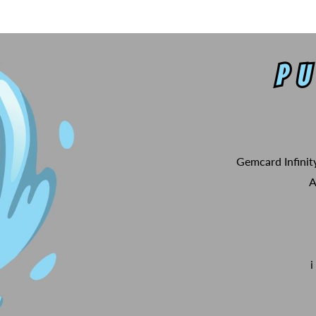
Gemcard Infinit
A
i