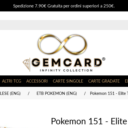
Spedizione 7.90€ Gratuita per ordini superiori a 250€.
ALTRI TCG
ACCESSORI
CARTE SINGOLE
CARTE GRADATE
E
ESE (ENG)
/
ETB POKEMON (ENG)
/
Pokemon 151 - Elite 
Pokemon 151 - Elite