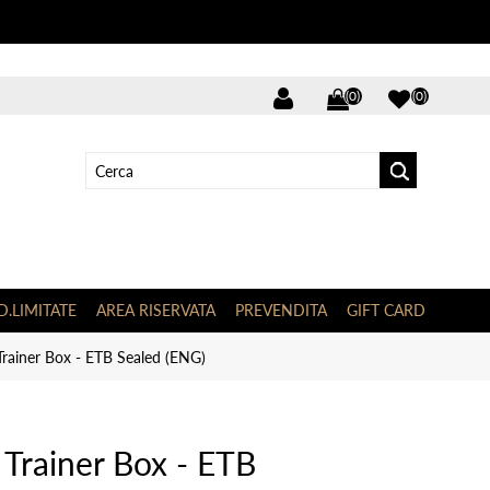
(0)
(0)
D.LIMITATE
AREA RISERVATA
PREVENDITA
GIFT CARD
Trainer Box - ETB Sealed (ENG)
 Trainer Box - ETB