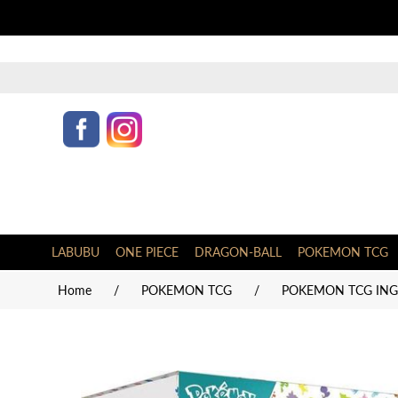
LABUBU
ONE PIECE
DRAGON-BALL
POKEMON TCG
Home
/
POKEMON TCG
/
POKEMON TCG INGL