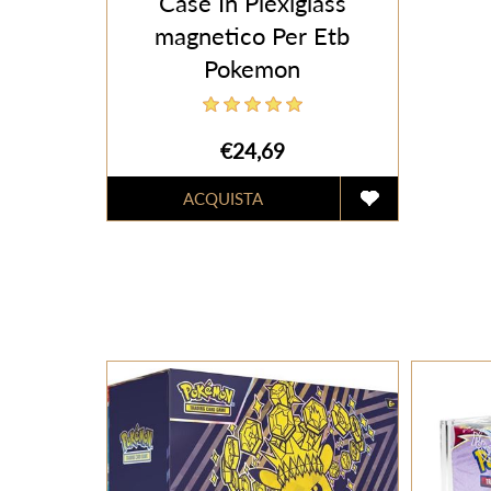
Case In Plexiglass
magnetico Per Etb
Pokemon
€24,69