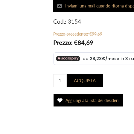
Cod.:
3154
Prezzo precedente:
€99,69
Prezzo:
€84,69