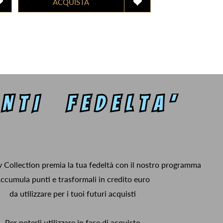
y Collection premia la tua fedeltà con il nostro programma
ccumula punti e trasformali in credito euro
da utilizzare per i tuoi futuri acquisti
Per poterli utilizzare in fase di acquisto