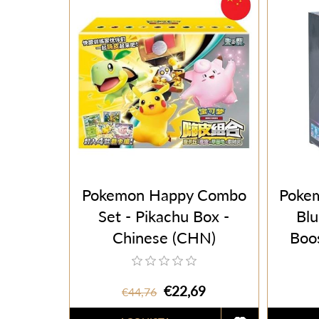
Pokemon Happy Combo
Pokem
Set - Pikachu Box -
Blu
Chinese (CHN)
Boo
(C
€22,69
€44,76