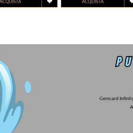
Gemcard Infinit
A