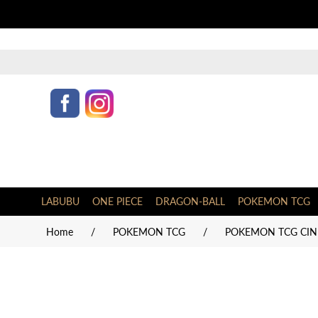
LABUBU
ONE PIECE
DRAGON-BALL
POKEMON TCG
Home
/
POKEMON TCG
/
POKEMON TCG CIN