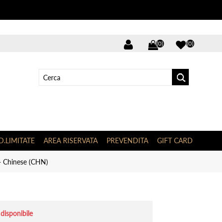
(0)
(0)
D.LIMITATE
AREA RISERVATA
PREVENDITA
GIFT CARD
- Chinese (CHN)
disponibile