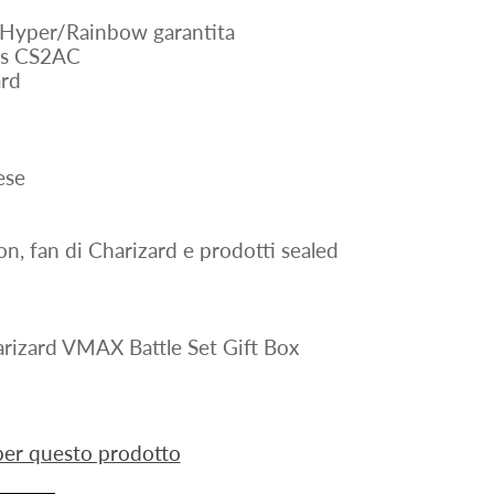
Hyper/Rainbow garantita
als CS2AC
ard
ese
on, fan di Charizard e prodotti sealed
arizard VMAX Battle Set Gift Box
 per questo prodotto