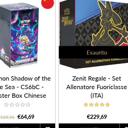
Esaurito
on Shadow of the
Zenit Regale - Set
e Sea - CS6bC -
Allenatore Fuoriclasse
ster Box Chinese
(ITA)
HN) - 24 Packs
€64,69
€229,69
€69,96