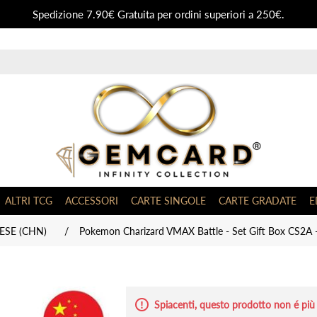
Spedizione 7.90€ Gratuita per ordini superiori a 250€.
ALTRI TCG
ACCESSORI
CARTE SINGOLE
CARTE GRADATE
E
ESE (CHN)
/
Pokemon Charizard VMAX Battle - Set Gift Box CS2A 
Spiacenti, questo prodotto non é più 