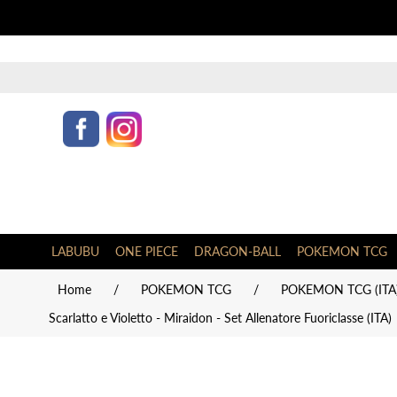
LABUBU
ONE PIECE
DRAGON-BALL
POKEMON TCG
Home
/
POKEMON TCG
/
POKEMON TCG (ITA
Scarlatto e Violetto - Miraidon - Set Allenatore Fuoriclasse (ITA)