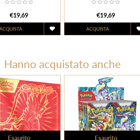
€19,69
€19,69
Hanno acquistato anche
Esaurito
Esaurito