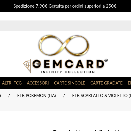
Spedizione 7.90€ Gratuita per ordini superiori a 250€.
ALTRI TCG
ACCESSORI
CARTE SINGOLE
CARTE GRADATE
E
)
/
ETB POKEMON (ITA)
/
ETB SCARLATTO & VIOLETTO (I