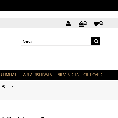
(0)
(0)
D.LIMITATE
AREA RISERVATA
PREVENDITA
GIFT CARD
TA)
/