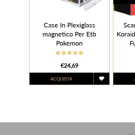
Case In Plexiglass
Scar
magnetico Per Etb
Koraid
Pokemon
F
€24,69