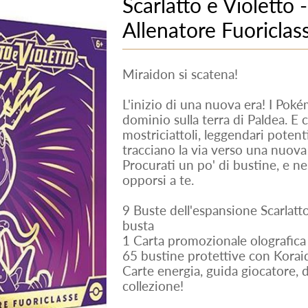
Scarlatto e Violetto 
Allenatore Fuoriclass
Miraidon si scatena!
L'inizio di una nuova era! I Poké
dominio sulla terra di Paldea. E 
mostriciattoli, leggendari potent
tracciano la via verso una nuova a
Procurati un po' di bustine, e n
opporsi a te.
9 Buste dell'espansione Scarlatt
busta
1 Carta promozionale olografica 
65 bustine protettive con Korai
Carte energia, guida giocatore, d
collezione!