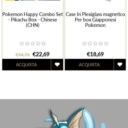
Pokemon Happy Combo Set
Case In Plexiglass magnetico
- Pikachu Box - Chinese
Per box Giapponesi
(CHN)
Pokemon
€22,69
€18,69
€44,76