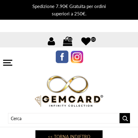
Spedizione 7.90€ Gratuita per ordini
superiori a 250€.
(0)
(0)
<< TORNA INDIETRO