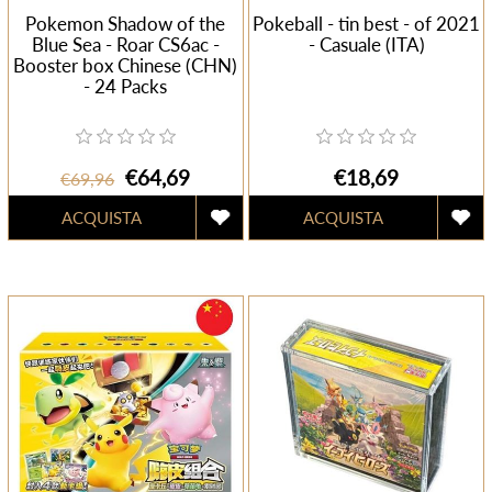
Pokemon Shadow of the
Pokeball - tin best - of 2021
Blue Sea - Roar CS6ac -
- Casuale (ITA)
Booster box Chinese (CHN)
- 24 Packs
€64,69
€18,69
€69,96