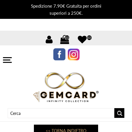
Spedizione 7.90€ Gratuita per ordini
superiori a 250€.
(0)
(0)
<< TORNA INDIETRO