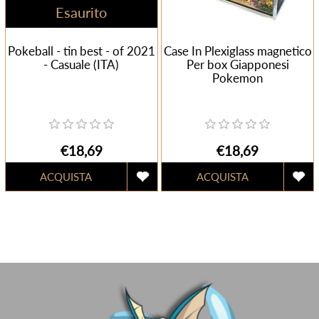
Esaurito
Pokeball - tin best - of 2021
Case In Plexiglass magnetico
- Casuale (ITA)
Per box Giapponesi
Pokemon
€18,69
€18,69