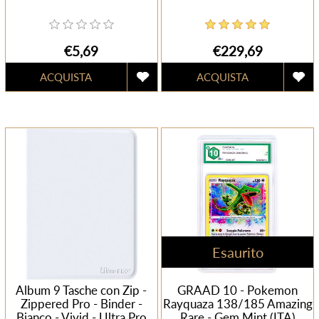
€5,69
€229,69
Esaurito
Album 9 Tasche con Zip -
GRAAD 10 - Pokemon
Zippered Pro - Binder -
Rayquaza 138/185 Amazing
Bianco - Vivid - Ultra Pro
Rare - Gem Mint (ITA)