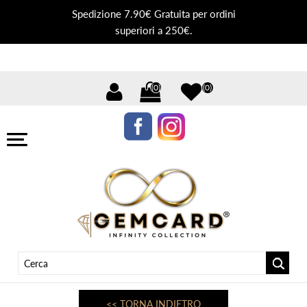
Spedizione 7.90€ Gratuita per ordini
superiori a 250€.
(0)
(0)
<< TORNA INDIETRO