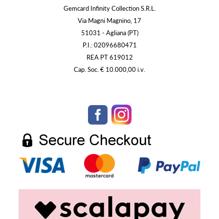
Gemcard Infinity Collection S.R.L.
Via Magni Magnino, 17
51031 - Agliana (PT)
P.I.: 02096680471
REA PT 619012
Cap. Soc. € 10.000,00 i.v.