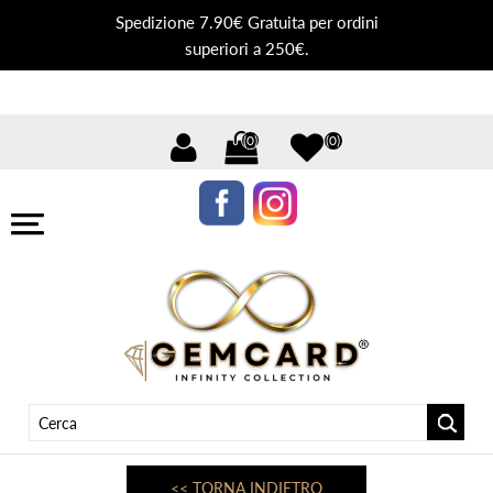
Spedizione 7.90€ Gratuita per ordini
superiori a 250€.
(0)
(0)
<< TORNA INDIETRO