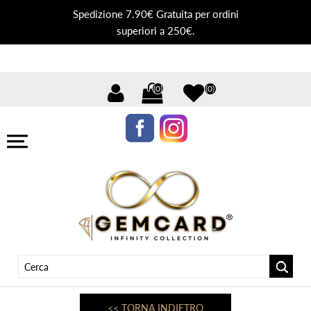
Spedizione 7.90€ Gratuita per ordini
superiori a 250€.
(0)
(0)
<< TORNA INDIETRO