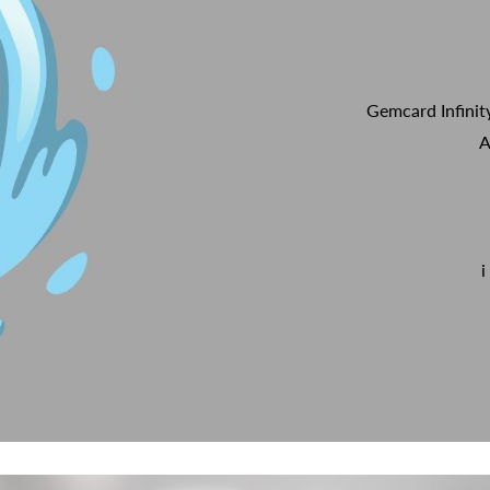
Gemcard Infinit
A
i