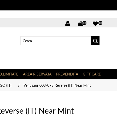
(0)
(0)
D.LIMITATE
AREA RISERVATA
PREVENDITA
GIFT CARD
O (IT)
/
Venusaur 003/078 Reverse (IT) Near Mint
verse (IT) Near Mint