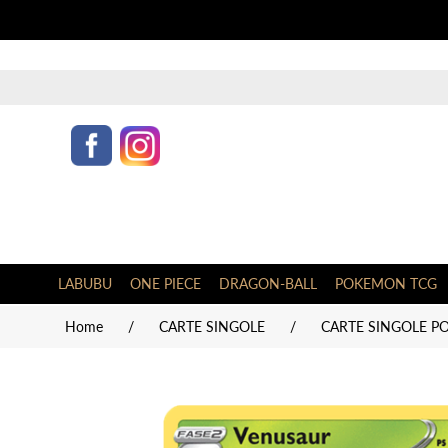
LABUBU
ONE PIECE
DRAGON-BALL
POKEMON TCG
Home
/
CARTE SINGOLE
/
CARTE SINGOLE PO