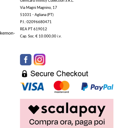
Gemcard Infinity Collection S.R.L.
Via Magni Magnino, 17
51031 - Agliana (PT)
P.I.: 02096680471
REA PT 619012
Pokemon-
Cap. Soc. € 10.000,00 i.v.