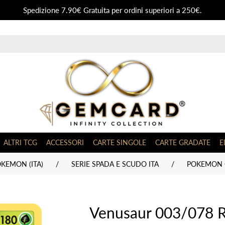
Spedizione 7.90€ Gratuita per ordini superiori a 250€.
ALTRI TCG
ACCESSORI
CARTE SINGOLE
CARTE GRADATE
E
KEMON (ITA)
/
SERIE SPADA E SCUDO ITA
/
POKEMON G
Venusaur 003/078 Re