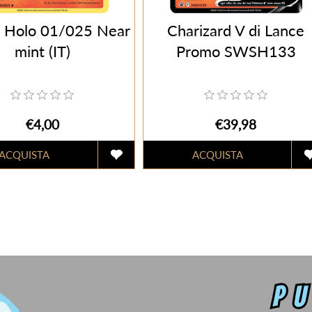
 Holo 01/025 Near
Charizard V di Lance
mint (IT)
Promo SWSH133
€4,00
€39,98