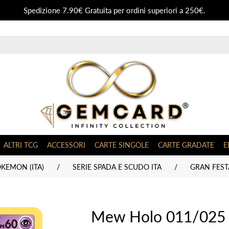
Spedizione 7.90€ Gratuita per ordini superiori a 250€.
ALTRI TCG
ACCESSORI
CARTE SINGOLE
CARTE GRADATE
E
KEMON (ITA)
/
SERIE SPADA E SCUDO ITA
/
GRAN FESTA
Mew Holo 011/025 N