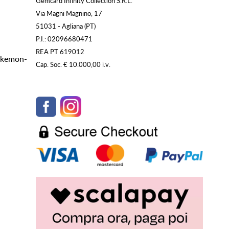
Gemcard Infinity Collection S.R.L.
Via Magni Magnino, 17
51031 - Agliana (PT)
P.I.: 02096680471
REA PT 619012
Pokemon-
Cap. Soc. € 10.000,00 i.v.