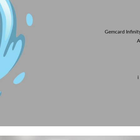
Gemcard Infinit
A
i