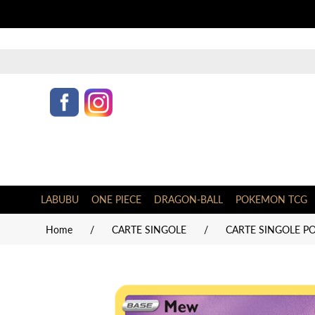
LABUBU
ONE PIECE
DRAGON-BALL
POKEMON TCG
Home
/
CARTE SINGOLE
/
CARTE SINGOLE PO