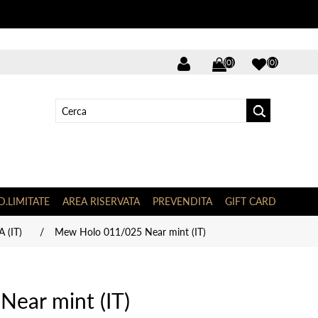
(0)
(0)
D.LIMITATE
AREA RISERVATA
PREVENDITA
GIFT CARD
 (IT)
/
Mew Holo 011/025 Near mint (IT)
ear mint (IT)