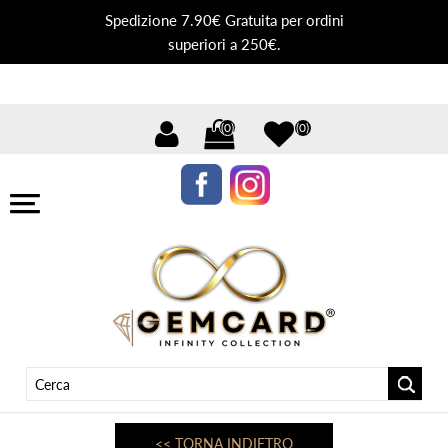
Spedizione 7.90€ Gratuita per ordini
superiori a 250€.
(0)
(0)
<< TORNA INDIETRO