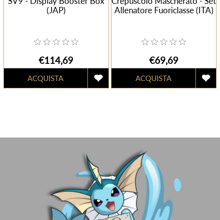
SV9 - Display Booster Box
Crepuscolo Mascherato - Set
(JAP)
Allenatore Fuoriclasse (ITA)
€114,69
€69,69