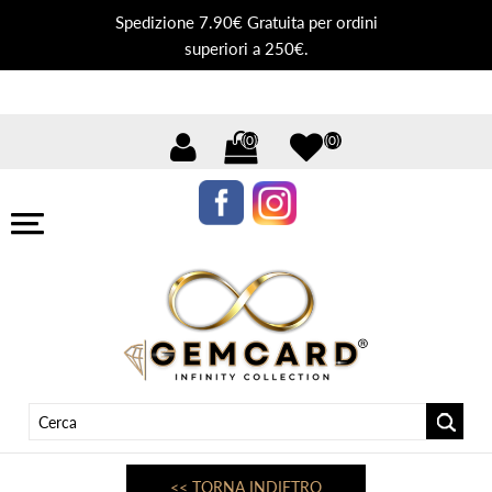
Spedizione 7.90€ Gratuita per ordini
superiori a 250€.
(0)
(0)
<< TORNA INDIETRO