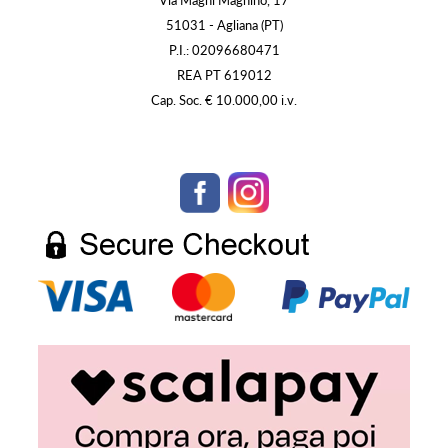
51031 - Agliana (PT)
P.I.: 02096680471
REA PT 619012
Cap. Soc. € 10.000,00 i.v.