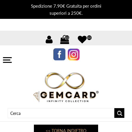
Spedizione 7.90€ Gratuita per ordini
superiori a 250€.
(0)
(0)
<< TORNA INDIETRO