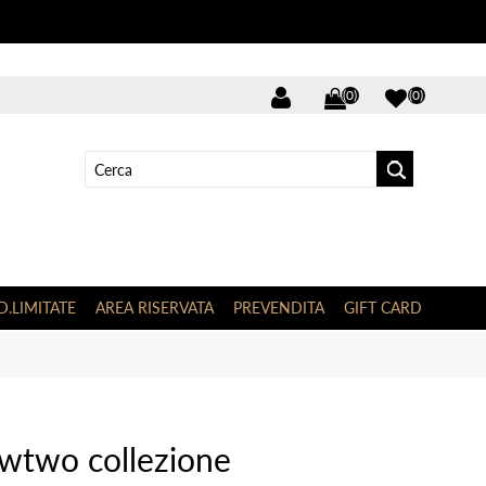
(0)
(0)
D.LIMITATE
AREA RISERVATA
PREVENDITA
GIFT CARD
wtwo collezione