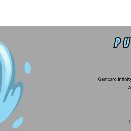
Gemcard Infinit
A
i