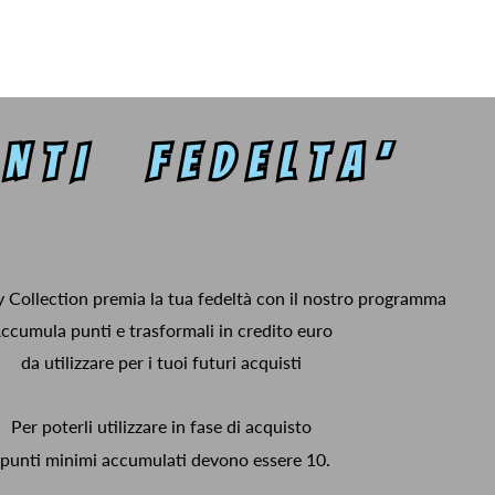
y Collection premia la tua fedeltà con il nostro programma
ccumula punti e trasformali in credito euro
da utilizzare per i tuoi futuri acquisti
Per poterli utilizzare in fase di acquisto
 punti minimi accumulati devono essere 10.