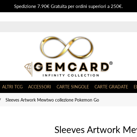
Spedizione 7.90€ Gratuita per ordini superiori a 250€.
ALTRI TCG
ACCESSORI
CARTE SINGOLE
CARTE GRADATE
E
/
Sleeves Artwork Mewtwo collezione Pokemon Go
Sleeves Artwork Me