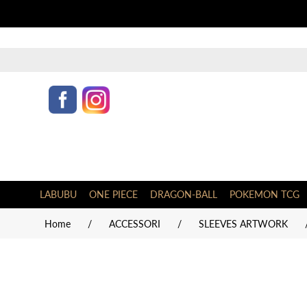
LABUBU
ONE PIECE
DRAGON-BALL
POKEMON TCG
Home
/
ACCESSORI
/
SLEEVES ARTWORK