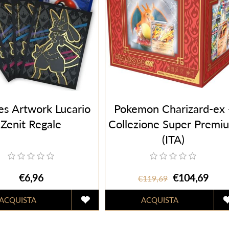
es Artwork Lucario
Pokemon Charizard-ex 
Zenit Regale
Collezione Super Premi
(ITA)
€6,96
€104,69
€119,69