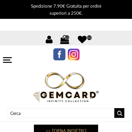
Spedizione 7.90€ Gratuita per ordini
superiori a 250€.
(0)
(0)
<< TORNA INDIETRO